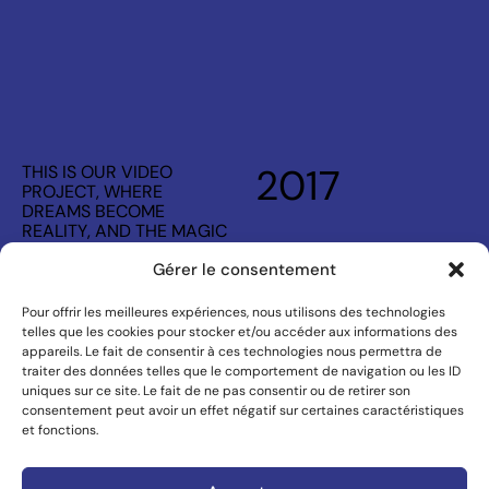
2017
THIS IS OUR VIDEO
PROJECT, WHERE
DREAMS BECOME
REALITY, AND THE MAGIC
OF CINEMA IS
Gérer le consentement
UNLEASHED.
Pour offrir les meilleures expériences, nous utilisons des technologies
NEXT PROJECT
telles que les cookies pour stocker et/ou accéder aux informations des
appareils. Le fait de consentir à ces technologies nous permettra de
traiter des données telles que le comportement de navigation ou les ID
uniques sur ce site. Le fait de ne pas consentir ou de retirer son
consentement peut avoir un effet négatif sur certaines caractéristiques
et fonctions.