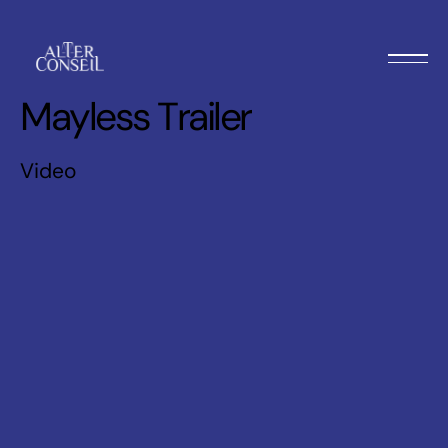
M
a
y
l
e
s
s
T
r
a
i
l
e
r
Video